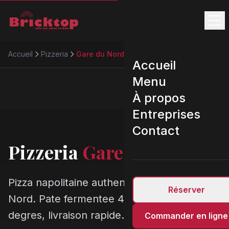
Accueil
Pizzeria
Gare du Nord
Accueil
Menu
À propos
Entreprises
Contact
Pizzeria
Gare du Nord
Pizza napolitaine authentique a Gare du
Réserver
Nord. Pate fermentee 48h, four 450
degres, livraison rapide.
Commander en ligne