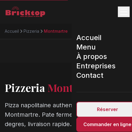
Accueil
Pizzeria
Montmartre
Accueil
Menu
À propos
Entreprises
Contact
Pizzeria
Montmartre
Pizza napolitaine authentique a
Réserver
Montmartre. Pate fermentee 48h, four 450
degres, livraison rapide.
Commander en ligne