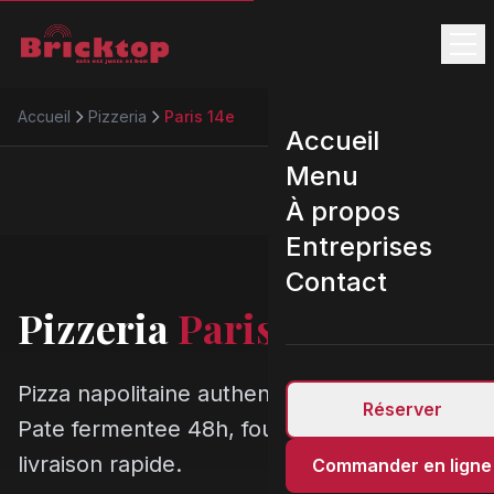
Accueil
Pizzeria
Paris 14e
Accueil
Menu
À propos
Entreprises
Contact
Pizzeria
Paris 14e
Pizza napolitaine authentique a Paris 14e.
Réserver
Pate fermentee 48h, four 450 degres,
livraison rapide.
Commander en ligne