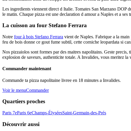
Les ingredients viennent direct d Italie. Tomates San Marzano DOP du V
le matin. Chaque pizza est une declaration d amour a Naples et a ses tr
La cuisson au four Stefano Ferrara
Notre
four à bois Stefano Ferrara
vient de Naples. Fabrique a la main p
feu de bois donne ce gout fume subtil, cette corniche leopardata si cara
Nos pizzaiolos sont formes par des maitres napolitains. Geste precis, ti
explosion de saveurs, authenticite totale. A Invalides, vous meritez la 
Commander maintenant
Commande ta pizza napolitaine livree en 18 minutes a Invalides.
Voir le menu
Commander
Quartiers proches
Paris 7e
Paris 6e
Champs-Élysées
Saint-Germain-des-Prés
Découvrir aussi