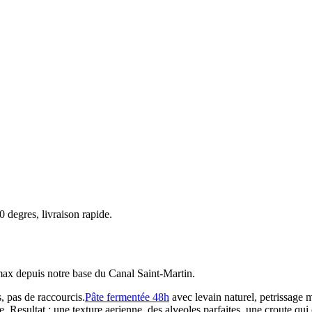
 degres, livraison rapide.
max depuis notre base du Canal Saint-Martin.
, pas de raccourcis.
Pâte fermentée 48h
avec levain naturel, petrissage m
. Resultat : une texture aerienne, des alveoles parfaites, une croute qui