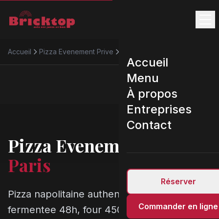
Accueil
Pizza Evenement Prive
Paris
Accueil
Menu
À propos
Entreprises
Contact
Pizza Evenement Prive
Paris
Réserver
Pizza napolitaine authentique a Paris. Pate
Commander en ligne
fermentee 48h, four 450 degres, livraison