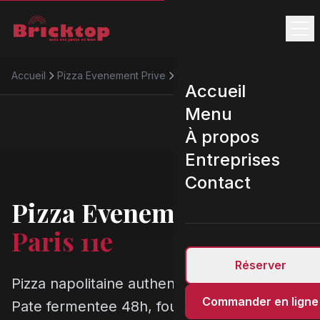
Accueil
Pizza Evenement Prive
Paris 11e
Accueil
Menu
À propos
Entreprises
Contact
Pizza Evenement Prive
Paris 11e
Réserver
Pizza napolitaine authentique a Paris 11e.
Commander en ligne
Pate fermentee 48h, four 450 degres,