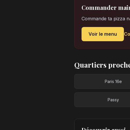
Commander main
Commande ta pizza nap
Voir le menu
C
Quartiers proch
Paris 16e
Passy
Découvrir aussi