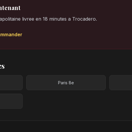
tenant
olitaine livree en 18 minutes a Trocadero.
ommander
es
Paris 8e