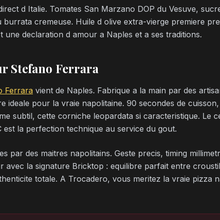
 direct d Italie. Tomates San Marzano DOP du Vesuve, sucre
u burrata cremeuse. Huile d olive extra-vierge premiere pressi
t une declaration d amour a Naples et a ses traditions.
ur Stefano Ferrara
o Ferrara
vient de Naples. Fabrique a la main par des artisa
 ideale pour la vraie napolitaine. 90 secondes de cuisson,
e subtil, cette corniche leopardata si caracteristique. Le c
C est la perfection technique au service du gout.
 par des maitres napolitains. Geste precis, timing millimetre
avec la signature Bricktop : equilibre parfait entre crousti
henticite totale. A Trocadero, vous meritez la vraie pizza n