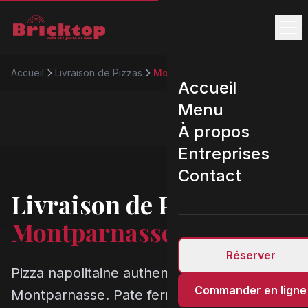
Accueil
Livraison de Pizzas
Montparnasse
Accueil
Menu
À propos
Entreprises
Contact
Livraison de Pizzas
Montparnasse
Réserver
Pizza napolitaine authentique a
Commander en ligne
Montparnasse. Pate fermentee 48h, four