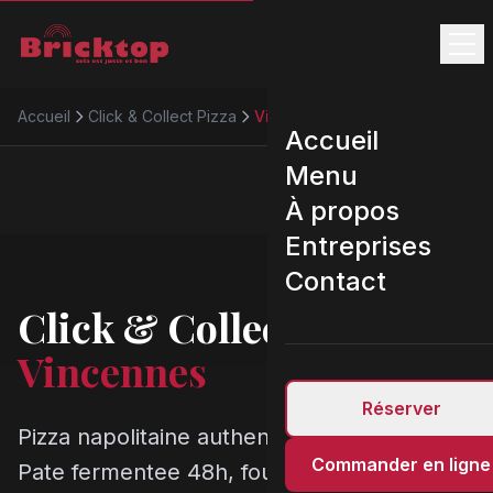
Accueil
Click & Collect Pizza
Vincennes
Accueil
Menu
À propos
Entreprises
Contact
Click & Collect Pizza
Vincennes
Réserver
Pizza napolitaine authentique a Vincennes.
Commander en ligne
Pate fermentee 48h, four 450 degres,