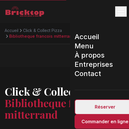
Accueil
Click & Collect Pizza
Accueil
Bibliotheque francois mitterrand
Menu
À propos
Entreprises
Contact
Click & Collect Pizza
Bibliotheque francois
Réserver
mitterrand
Commander en ligne