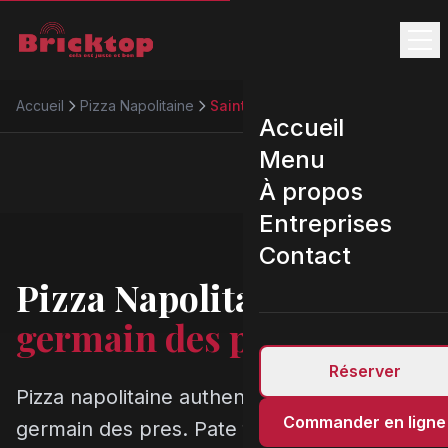
Accueil
Pizza Napolitaine
Saint germain des pres
Accueil
Menu
À propos
Entreprises
Contact
Pizza Napolitaine
Saint
germain des pres
Réserver
Pizza napolitaine authentique a Saint
Commander en ligne
germain des pres. Pate fermentee 48h,