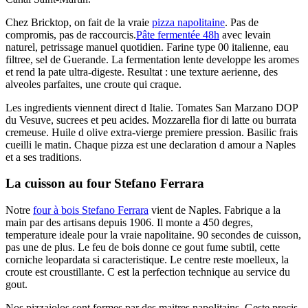
Chez Bricktop, on fait de la vraie
pizza napolitaine
. Pas de
compromis, pas de raccourcis.
Pâte fermentée 48h
avec levain
naturel, petrissage manuel quotidien. Farine type 00 italienne, eau
filtree, sel de Guerande. La fermentation lente developpe les aromes
et rend la pate ultra-digeste. Resultat : une texture aerienne, des
alveoles parfaites, une croute qui craque.
Les ingredients viennent direct d Italie. Tomates San Marzano DOP
du Vesuve, sucrees et peu acides. Mozzarella fior di latte ou burrata
cremeuse. Huile d olive extra-vierge premiere pression. Basilic frais
cueilli le matin. Chaque pizza est une declaration d amour a Naples
et a ses traditions.
La cuisson au four Stefano Ferrara
Notre
four à bois Stefano Ferrara
vient de Naples. Fabrique a la
main par des artisans depuis 1906. Il monte a 450 degres,
temperature ideale pour la vraie napolitaine. 90 secondes de cuisson,
pas une de plus. Le feu de bois donne ce gout fume subtil, cette
corniche leopardata si caracteristique. Le centre reste moelleux, la
croute est croustillante. C est la perfection technique au service du
gout.
Nos pizzaiolos sont formes par des maitres napolitains. Geste precis,