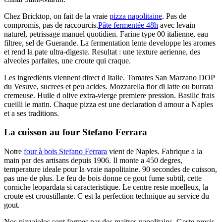
Chez Bricktop, on fait de la vraie
pizza napolitaine
. Pas de
compromis, pas de raccourcis.
Pâte fermentée 48h
avec levain
naturel, petrissage manuel quotidien. Farine type 00 italienne, eau
filtree, sel de Guerande. La fermentation lente developpe les aromes
et rend la pate ultra-digeste. Resultat : une texture aerienne, des
alveoles parfaites, une croute qui craque.
Les ingredients viennent direct d Italie. Tomates San Marzano DOP
du Vesuve, sucrees et peu acides. Mozzarella fior di latte ou burrata
cremeuse. Huile d olive extra-vierge premiere pression. Basilic frais
cueilli le matin. Chaque pizza est une declaration d amour a Naples
et a ses traditions.
La cuisson au four Stefano Ferrara
Notre
four à bois Stefano Ferrara
vient de Naples. Fabrique a la
main par des artisans depuis 1906. Il monte a 450 degres,
temperature ideale pour la vraie napolitaine. 90 secondes de cuisson,
pas une de plus. Le feu de bois donne ce gout fume subtil, cette
corniche leopardata si caracteristique. Le centre reste moelleux, la
croute est croustillante. C est la perfection technique au service du
gout.
Nos pizzaiolos sont formes par des maitres napolitains. Geste precis,