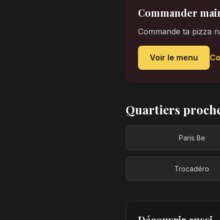
Commander main
Commande ta pizza nap
Voir le menu
C
Quartiers proch
Paris 8e
Trocadéro
Découvrir aussi