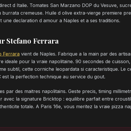
 direct d Italie. Tomates San Marzano DOP du Vesuve, sucre
u burrata cremeuse. Huile d olive extra-vierge premiere pressi
t une declaration d amour a Naples et a ses traditions.
ur Stefano Ferrara
o Ferrara
vient de Naples. Fabrique a la main par des artisa
 ideale pour la vraie napolitaine. 90 secondes de cuisson,
e subtil, cette corniche leopardata si caracteristique. Le c
C est la perfection technique au service du gout.
 par des maitres napolitains. Geste precis, timing millimetre
avec la signature Bricktop : equilibre parfait entre crousti
henticite totale. A Paris 16e, vous meritez la vraie pizza na