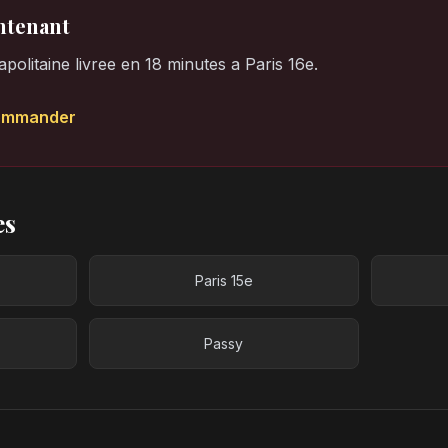
tenant
olitaine livree en 18 minutes a Paris 16e.
ommander
es
Paris 15e
Passy