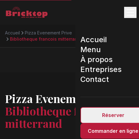
Accueil
Pizza Evenement Prive
Accueil
Bibliotheque francois mitterrand
Menu
À propos
Entreprises
Contact
Pizza Evenement Prive
Bibliotheque francois
Réserver
mitterrand
Commander en ligne