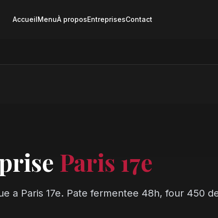
Accueil
Menu
À propos
Entreprises
Contact
eprise
Paris 17e
ue a Paris 17e. Pate fermentee 48h, four 450 deg