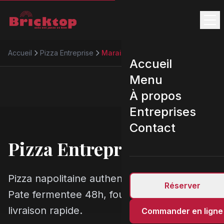
Accueil
Pizza Entreprise
Marais
Accueil
Menu
À propos
Entreprises
Contact
Pizza Entreprise
Marais
Pizza napolitaine authentique a Marais.
Réserver
Pate fermentee 48h, four 450 degres,
livraison rapide.
Commander en ligne