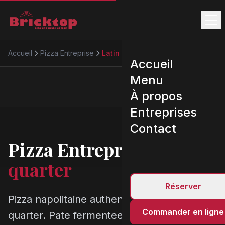
Accueil
Pizza Entreprise
Latin quarter
Accueil
Menu
À propos
Entreprises
Contact
Pizza Entreprise
Latin
quarter
Réserver
Pizza napolitaine authentique a Latin
Commander en ligne
quarter. Pate fermentee 48h, four 450