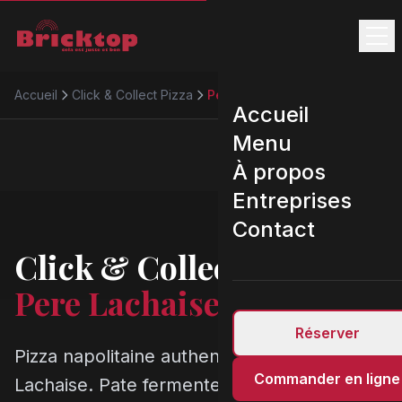
Accueil
Click & Collect Pizza
Pere Lachaise
Accueil
Menu
À propos
Entreprises
Contact
Click & Collect Pizza
Pere Lachaise
Réserver
Pizza napolitaine authentique a Pere
Commander en ligne
Lachaise. Pate fermentee 48h, four 450