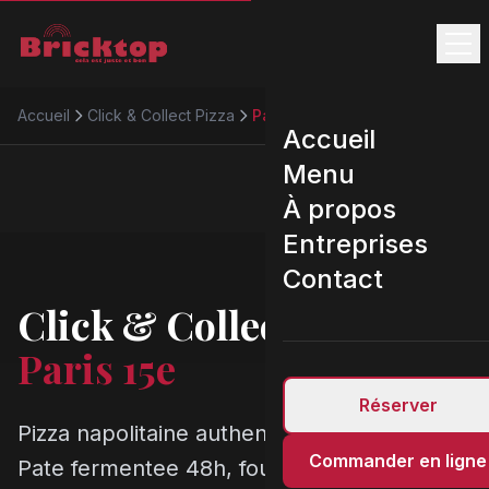
Accueil
Click & Collect Pizza
Paris 15e
Accueil
Menu
À propos
Entreprises
Contact
Click & Collect Pizza
Paris 15e
Réserver
Pizza napolitaine authentique a Paris 15e.
Commander en ligne
Pate fermentee 48h, four 450 degres,