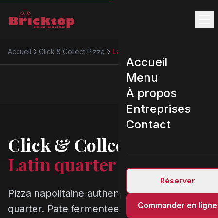
Accueil
Click & Collect Pizza
Latin quarter
Accueil
Menu
À propos
Entreprises
Contact
Click & Collect Pizza
Latin quarter
Réserver
Pizza napolitaine authentique a Latin
Commander en ligne
quarter. Pate fermentee 48h, four 450