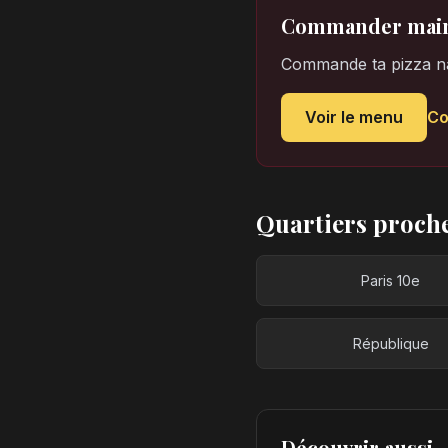
Commander main
Commande ta pizza nap
Voir le menu
C
Quartiers proch
Paris 10e
République
Découvrir aussi