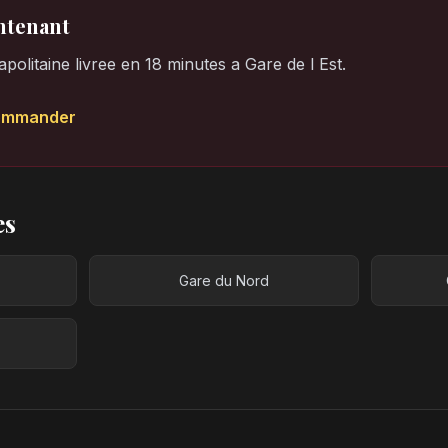
tenant
olitaine livree en 18 minutes a Gare de l Est.
ommander
es
Gare du Nord