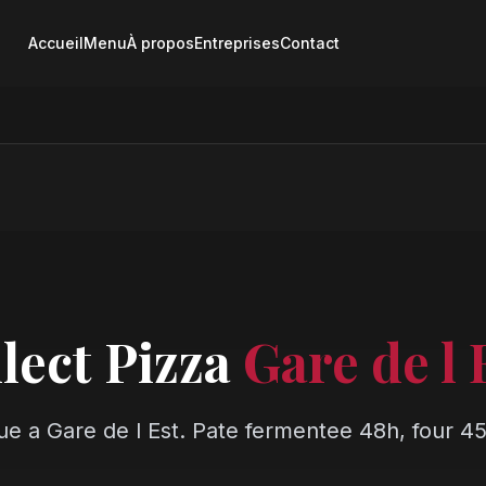
Accueil
Menu
À propos
Entreprises
Contact
lect Pizza
Gare de l 
ue a Gare de l Est. Pate fermentee 48h, four 45