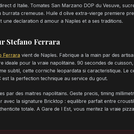
 direct d Italie. Tomates San Marzano DOP du Vesuve, sucre
u burrata cremeuse. Huile d olive extra-vierge premiere pressi
t une declaration d amour a Naples et a ses traditions.
ur Stefano Ferrara
o Ferrara
vient de Naples. Fabrique a la main par des artisa
 ideale pour la vraie napolitaine. 90 secondes de cuisson,
e subtil, cette corniche leopardata si caracteristique. Le c
C est la perfection technique au service du gout.
 par des maitres napolitains. Geste precis, timing millimetre
avec la signature Bricktop : equilibre parfait entre crousti
henticite totale. A Gare de l Est, vous meritez la vraie pizz