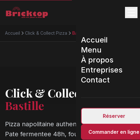
Accueil
Click & Collect Pizza
Bastille
Accueil
Menu
À propos
Entreprises
Contact
Click & Collect Pizza
Bastille
Réserver
Pizza napolitaine authentique a Bastille.
Commander en ligne
Pate fermentee 48h, four 450 degres,