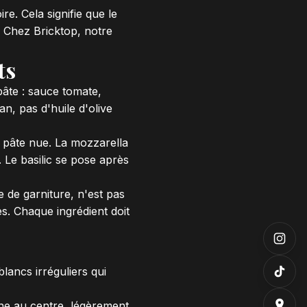
e. Cela signifie que le
é. Chez
Bricktop
, notre
ts
pâte : sauce tomate,
an, pas d'huile d'olive
e pâte nue. La mozzarella
 Le basilic se pose après
 de garniture, n'est pas
xcès. Chaque ingrédient doit
lancs irréguliers qui
che au centre, légèrement