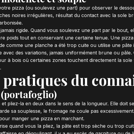
otre pizza (ou soulevez une part) pour observer le dessous
hes noires irrégulières, résultat du contact avec la sole 
arbonisée.
jamais rigide. Quand vous soulevez une part par le bout, el
re poids tout en conservant une certaine tenue. Une pizza 
gide comme une planche a été trop cuite ou utilise une pâte 
ée avec des variations, jamais uniformément brune ou pâle
our à bois où certaines zones touchent directement la sole 
.
s pratiques du conna
 (portafoglio)
et pliez-la en deux dans le sens de la longueur. Elle doit se
garde sa souplesse, le fromage ne coule pas excessivement.
le pour manger une pizza en marchant.
rise quand vous la pliez, la pâte est trop sèche ou trop cuite
ffaisse en dégoulinant, il y a eu excès de garniture ou de li