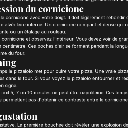
ession du cornicione
e cornicione avec votre doigt. Il doit légèrement rebond
e alvéolaire interne. Un cornicione compact et dense qui n
sante ou un étalage au rouleau.
ornicione et observez l'intérieur. Vous devez voir de grand
n centimètre. Ces poches d'air se forment pendant la longu
rême du four.
ming
s le pizzaiolo met pour cuire votre pizza. Une vraie pizza
s dans le four. Si vous voyez le pizzaiolo enfourner et res
n signe.
i cuit 5, 7 ou 10 minutes ne peut être napolitaine. Ces temp
e permettent pas d'obtenir ce contraste entre le cornicione
gustation
ustative. La première bouchée doit révéler une explosion d