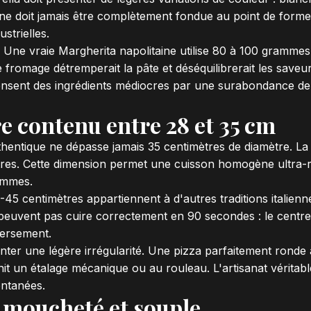
e ne doit jamais être complètement fondue au point de for
strielles.
 Une vraie Margherita napolitaine utilise 80 à 100 grammes 
e fromage détremperait la pâte et déséquilibrerait les saveu
sent des ingrédients médiocres par une surabondance de
e contenu entre 28 et 35 cm
hentique ne dépasse jamais 35 centimètres de diamètre. La t
res. Cette dimension permet une cuisson homogène ultra-r
ammes.
-45 centimètres appartiennent à d'autres traditions italie
 peuvent pas cuire correctement en 90 secondes : le centre 
versement.
enter une légère irrégularité. Une pizza parfaitement ronde
it un étalage mécanique ou au rouleau. L'artisanat véritab
ontanées.
s moucheté et souple