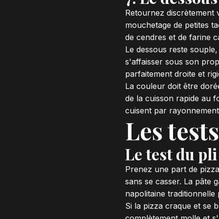
Retournez discrètement v
mouchetage de petites tac
de cendres et de farine c
Le dessous reste souple, 
s'affaisser sous son prop
parfaitement droite et ri
La couleur doit être dor
de la cuisson rapide au f
cuisent par rayonnement
Les test
Le test du pli
Prenez une part de pizza 
sans se casser. La pâte 
napolitaine traditionnel
Si la pizza craque et se b
complètement molle et s'a