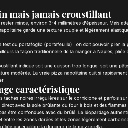
fin mais jamais croustillant
 rester mince, environ 3-4 millimètres d'épaisseur. Mais atte
 napolitaine garde une texture souple et légèrement élastiqu
test du portafoglio (portefeuille) : on doit pouvoir plier la
'ailleurs la façon traditionnelle de la manger à Naples, pli
ustillant indique soit une cuisson trop longue, soit une pât
ture modérée. La vraie pizza napolitaine cuit si rapidemen
er.
age caractéristique
 taches noires irrégulières sur le cornicione et parfois sur
t direct avec la sole brûlante du four à bois et des flammes 
as être confondues avec du brûlé. Le léopardage authentiq
l entre les zones dorées et les zones légèrement carbonisé
éfiée qui équilibre la douceur de la mozzarella.