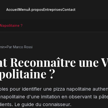
Accueil
Menu
À propos
Entreprises
Contact
Napolitaine ?
min
•
Par
Marco Rossi
 Reconnaître une V
politaine ?
libles pour identifier une pizza napolitaine auth
 napolitaine d'une imitation en observant la pâte
dients. Le guide du connaisseur.