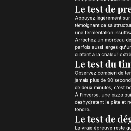
Le test de pr
Appuyez légèrement sur l
témoignant de sa structur
une fermentation insuffi
Arrachez un morceau de c
parfois aussi larges qu'u
dilatent à la chaleur ext
Le test du ti
Observez combien de temp
jamais plus de 90 seconde
de deux minutes, c'est bo
À l'inverse, une pizza qu
déshydratent la pâte et n
tendre.
Le test de dé
La vraie épreuve reste g