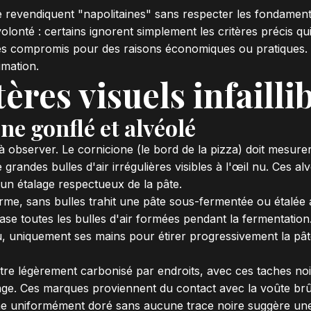
 revendiquent "napolitaines" sans respecter les fondament
lonté : certains ignorent simplement les critères précis qui
 des compromis pour des raisons économiques ou pratiques.
imation.
tères visuels infailli
one gonflé et alvéolé
à observer. Le cornicione (le bord de la pizza) doit mesurer
 grandes bulles d'air irrégulières visibles à l'œil nu. Ces a
'un étalage respectueux de la pâte.
rme, sans bulles trahit une pâte sous-fermentée ou étalée 
e toutes les bulles d'air formées pendant la fermentation.
au, uniquement ses mains pour étirer progressivement la pâ
être légèrement carbonisé par endroits, avec ces taches noi
age. Ces marques proviennent du contact avec la voûte brû
e uniformément doré sans aucune trace noire suggère une