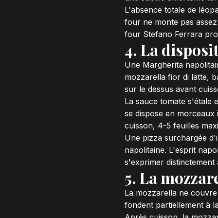
L'absence totale de léopa
four ne monte pas assez 
four Stefano Ferrara pro
4. La disposi
Une Margherita napolitai
mozzarella fior di latte, 
sur le dessus avant cuiss
La sauce tomate s'étale e
se dispose en morceaux ir
cuisson, 4-5 feuilles ma
Une pizza surchargée d'in
napolitaine. L'esprit napol
s'exprimer distinctement 
5. La mozzare
La mozzarella ne couvre j
fondent partiellement à la
Après cuisson, la mozzare