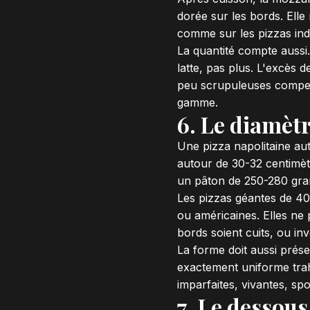
dorée sur les bords. Ell
comme sur les pizzas indu
La quantité compte aussi.
latte, pas plus. L'excès d
peu scrupuleuses compen
gamme.
6. Le diamètr
Une pizza napolitaine aut
autour de 30-32 centimèt
un pâton de 250-280 gr
Les pizzas géantes de 40
ou américaines. Elles ne
bords soient cuits, ou in
La forme doit aussi prés
exactement uniforme trah
imparfaites, vivantes, sp
7. Le dessou