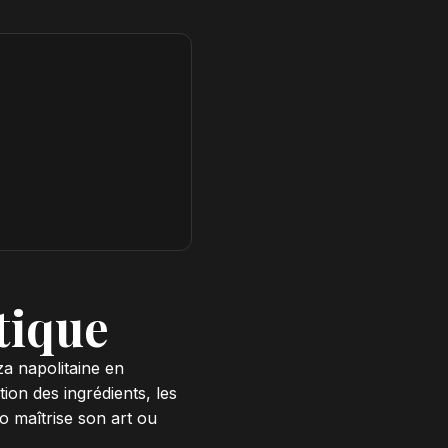
tique
za napolitaine en
ion des ingrédients, les
lo maîtrise son art ou