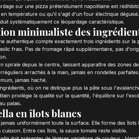
rdage sur une pizza prétendument napolitaine est rédhibitoir
en température ou qu'il s'agit d'un four électrique déguis
duit systématiquement ce léopardage caractéristique.
tion minimaliste des ingrédien
ne authentique compte exactement trois ingrédients sur la 
basilic frais. Pas de fromage râpé supplémentaire, pas d'orig
on.
n spirale depuis le centre, laissant apparaître des zones d
réguliers arrachés à la main, jamais en rondelles parfaites.
ximum, jamais haché.
grédients, où on ne distingue plus la pâte sous l'avalanche
itain privilégie la qualité sur la quantité, l'équilibre sur l'e
au palais.
lla en îlots blancs
amais uniformément toute la surface. Elle forme des îlots b
 cuisson. Entre ces îlots, la sauce tomate reste visible.
lla doit présenter de légères variations de couleur : blan